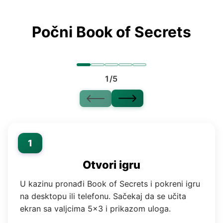
Počni Book of Secrets
1
/
5
1
Otvori igru
U kazinu pronađi Book of Secrets i pokreni igru
na desktopu ili telefonu. Sačekaj da se učita
ekran sa valjcima 5x3 i prikazom uloga.