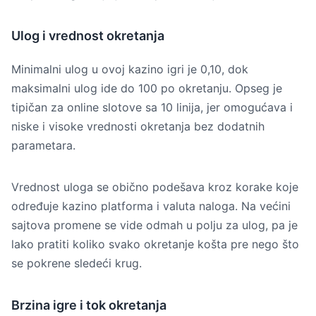
Ulog i vrednost okretanja
Minimalni ulog u ovoj kazino igri je 0,10, dok
maksimalni ulog ide do 100 po okretanju. Opseg je
tipičan za online slotove sa 10 linija, jer omogućava i
niske i visoke vrednosti okretanja bez dodatnih
parametara.
Vrednost uloga se obično podešava kroz korake koje
određuje kazino platforma i valuta naloga. Na većini
sajtova promene se vide odmah u polju za ulog, pa je
lako pratiti koliko svako okretanje košta pre nego što
se pokrene sledeći krug.
Brzina igre i tok okretanja