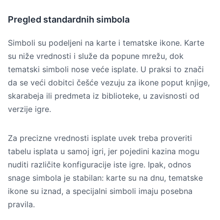
Pregled standardnih simbola
Simboli su podeljeni na karte i tematske ikone. Karte
su niže vrednosti i služe da popune mrežu, dok
tematski simboli nose veće isplate. U praksi to znači
da se veći dobitci češće vezuju za ikone poput knjige,
skarabeja ili predmeta iz biblioteke, u zavisnosti od
verzije igre.
Za precizne vrednosti isplate uvek treba proveriti
tabelu isplata u samoj igri, jer pojedini kazina mogu
nuditi različite konfiguracije iste igre. Ipak, odnos
snage simbola je stabilan: karte su na dnu, tematske
ikone su iznad, a specijalni simboli imaju posebna
pravila.