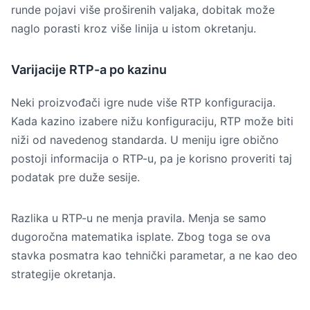
runde pojavi više proširenih valjaka, dobitak može
naglo porasti kroz više linija u istom okretanju.
Varijacije RTP-a po kazinu
Neki proizvođači igre nude više RTP konfiguracija.
Kada kazino izabere nižu konfiguraciju, RTP može biti
niži od navedenog standarda. U meniju igre obično
postoji informacija o RTP-u, pa je korisno proveriti taj
podatak pre duže sesije.
Razlika u RTP-u ne menja pravila. Menja se samo
dugoročna matematika isplate. Zbog toga se ova
stavka posmatra kao tehnički parametar, a ne kao deo
strategije okretanja.