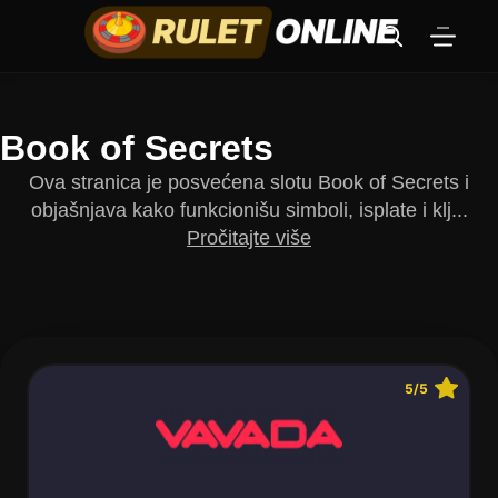
Book of Secrets
Ova stranica je posvećena slotu Book of Secrets i
objašnjava kako funkcionišu simboli, isplate i klj...
Pročitajte više
5/5