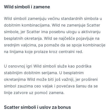
Wild simboli i zamene
Wild simboli zamenjuju većinu standardnih simbola u
dobitnim kombinacijama. Wild ne zamenjuje Scatter
simbole, jer Scatter ima posebnu ulogu u aktiviranju
besplatnih okretanja. Wild se najčešće pojavljuje na
srednjim valjcima, pa pomaže da se spoje kombinacije
na linijama koje prolaze kroz centralni red.
U osnovnoj igri Wild simboli služe kao podrška
stabilnijim dobitnim serijama. U besplatnim
okretanjima Wild može biti još važniji, jer prošireni
simbol zauzima ceo valjak i povećava šansu da se
linije zatvore uz pomoć zamena.
Scatter simboli i uslov za bonus