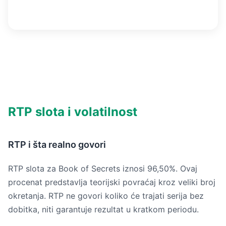
RTP slota i volatilnost
RTP i šta realno govori
RTP slota za Book of Secrets iznosi 96,50%. Ovaj
procenat predstavlja teorijski povraćaj kroz veliki broj
okretanja. RTP ne govori koliko će trajati serija bez
dobitka, niti garantuje rezultat u kratkom periodu.