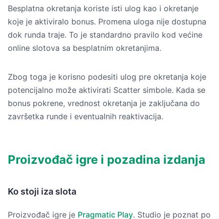
Besplatna okretanja koriste isti ulog kao i okretanje
koje je aktiviralo bonus. Promena uloga nije dostupna
dok runda traje. To je standardno pravilo kod većine
online slotova sa besplatnim okretanjima.
Zbog toga je korisno podesiti ulog pre okretanja koje
potencijalno može aktivirati Scatter simbole. Kada se
bonus pokrene, vrednost okretanja je zaključana do
završetka runde i eventualnih reaktivacija.
Proizvođač igre i pozadina izdanja
Ko stoji iza slota
Proizvođač igre je
Pragmatic Play
. Studio je poznat po