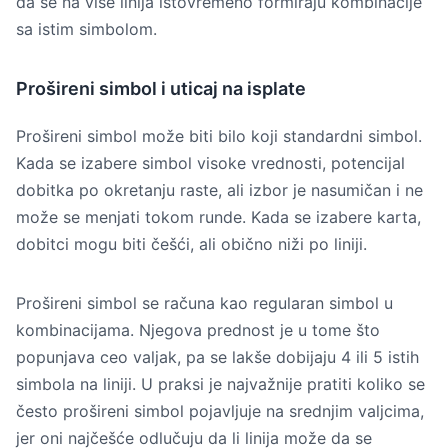
da se na više linija istovremeno formiraju kombinacije
sa istim simbolom.
Prošireni simbol i uticaj na isplate
Prošireni simbol može biti bilo koji standardni simbol.
Kada se izabere simbol visoke vrednosti, potencijal
dobitka po okretanju raste, ali izbor je nasumičan i ne
može se menjati tokom runde. Kada se izabere karta,
dobitci mogu biti češći, ali obično niži po liniji.
Prošireni simbol se računa kao regularan simbol u
kombinacijama. Njegova prednost je u tome što
popunjava ceo valjak, pa se lakše dobijaju 4 ili 5 istih
simbola na liniji. U praksi je najvažnije pratiti koliko se
često prošireni simbol pojavljuje na srednjim valjcima,
jer oni najčešće odlučuju da li linija može da se