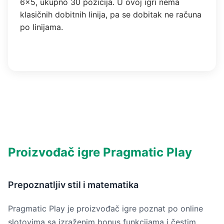
6x5, ukupno 30 pozicija. U ovoj igri nema
klasičnih dobitnih linija, pa se dobitak ne računa
po linijama.
Proizvođač igre Pragmatic Play
Prepoznatljiv stil i matematika
Pragmatic Play je proizvođač igre poznat po online
slotovima sa izraženim bonus funkcijama i čestim