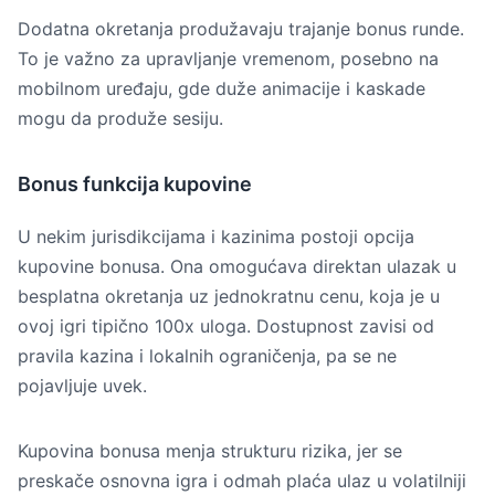
Dodatna okretanja produžavaju trajanje bonus runde.
To je važno za upravljanje vremenom, posebno na
mobilnom uređaju, gde duže animacije i kaskade
mogu da produže sesiju.
Bonus funkcija kupovine
U nekim jurisdikcijama i kazinima postoji opcija
kupovine bonusa. Ona omogućava direktan ulazak u
besplatna okretanja uz jednokratnu cenu, koja je u
ovoj igri tipično 100x uloga. Dostupnost zavisi od
pravila kazina i lokalnih ograničenja, pa se ne
pojavljuje uvek.
Kupovina bonusa menja strukturu rizika, jer se
preskače osnovna igra i odmah plaća ulaz u volatilniji