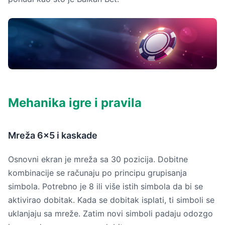
Mehanika igre i pravila
Mreža 6x5 i kaskade
Osnovni ekran je mreža sa 30 pozicija. Dobitne
kombinacije se računaju po principu grupisanja
simbola. Potrebno je 8 ili više istih simbola da bi se
aktivirao dobitak. Kada se dobitak isplati, ti simboli se
uklanjaju sa mreže. Zatim novi simboli padaju odozgo