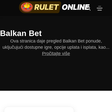
Balkan Bet
Ova stranica daje pregled Balkan Bet ponude,
uključujući dostupne igre, opcije uplata i isplata, kao...
Pročitajte više