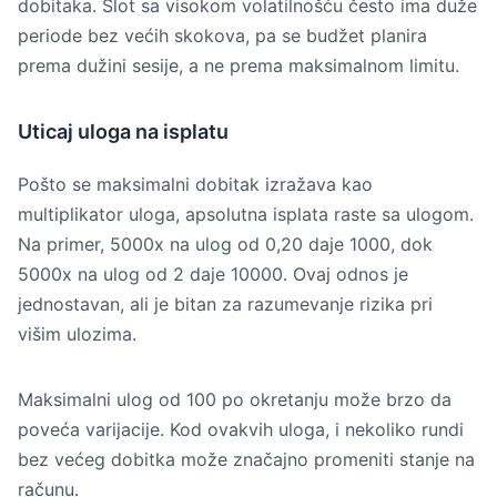
dobitaka. Slot sa visokom volatilnošću često ima duže
periode bez većih skokova, pa se budžet planira
prema dužini sesije, a ne prema maksimalnom limitu.
Uticaj uloga na isplatu
Pošto se maksimalni dobitak izražava kao
multiplikator uloga, apsolutna isplata raste sa ulogom.
Na primer, 5000x na ulog od 0,20 daje 1000, dok
5000x na ulog od 2 daje 10000. Ovaj odnos je
jednostavan, ali je bitan za razumevanje rizika pri
višim ulozima.
Maksimalni ulog od 100 po okretanju može brzo da
poveća varijacije. Kod ovakvih uloga, i nekoliko rundi
bez većeg dobitka može značajno promeniti stanje na
računu.