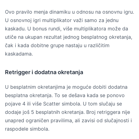
Ovo pravilo menja dinamiku u odnosu na osnovnu igru.
U osnovnoj igri multiplikator važi samo za jednu
kaskadu. U bonus rundi, više multiplikatora može da
utiče na ukupan rezultat jednog besplatnog okretanja,
čak i kada dobitne grupe nastaju u različitim
kaskadama.
Retrigger i dodatna okretanja
U besplatnim okretanjima je moguće dobiti dodatna
besplatna okretanja. To se dešava kada se ponovo
pojave 4 ili više Scatter simbola. U tom slučaju se
dodaje još 5 besplatnih okretanja. Broj retriggera nije
unapred ograničen pravilima, ali zavisi od slučajnosti i
raspodele simbola.